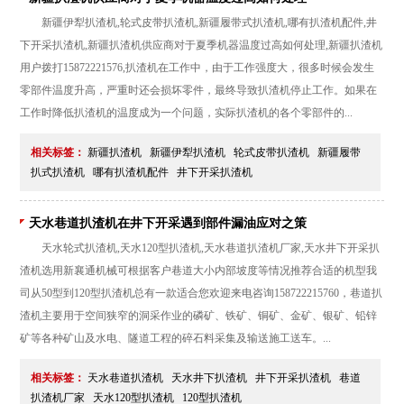
新疆伊犁扒渣机,轮式皮带扒渣机,新疆履带式扒渣机,哪有扒渣机配件,井
下开采扒渣机,新疆扒渣机供应商对于夏季机器温度过高如何处理,新疆扒渣机
用户拨打15872221576,扒渣机在工作中，由于工作强度大，很多时候会发生
零部件温度升高，严重时还会损坏零件，最终导致扒渣机停止工作。如果在
工作时降低扒渣机的温度成为一个问题，实际扒渣机的各个零部件的...
相关标签：
新疆扒渣机
新疆伊犁扒渣机
轮式皮带扒渣机
新疆履带
扒式扒渣机
哪有扒渣机配件
井下开采扒渣机
天水巷道扒渣机在井下开采遇到部件漏油应对之策
天水轮式扒渣机,天水120型扒渣机,天水巷道扒渣机厂家,天水井下开采扒
渣机选用新襄通机械可根据客户巷道大小内部坡度等情况推荐合适的机型我
司从50型到120型扒渣机总有一款适合您欢迎来电咨询158722215760，巷道扒
渣机主要用于空间狭窄的洞采作业的磷矿、铁矿、铜矿、金矿、银矿、铅锌
矿等各种矿山及水电、隧道工程的碎石料采集及输送施工送车。...
相关标签：
天水巷道扒渣机
天水井下扒渣机
井下开采扒渣机
巷道
扒渣机厂家
天水120型扒渣机
120型扒渣机