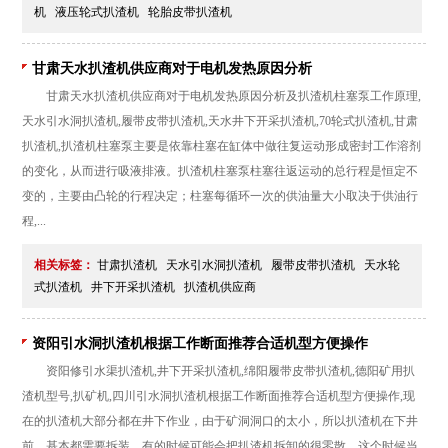
机
液压轮式扒渣机
轮胎皮带扒渣机
甘肃天水扒渣机供应商对于电机发热原因分析
甘肃天水扒渣机供应商对于电机发热原因分析及扒渣机柱塞泵工作原理,
天水引水洞扒渣机,履带皮带扒渣机,天水井下开采扒渣机,70轮式扒渣机,甘肃
扒渣机,扒渣机柱塞泵主要是依靠柱塞在缸体中做往复运动形成密封工作溶剂
的变化，从而进行吸液排液。扒渣机柱塞泵柱塞往返运动的总行程是恒定不
变的，主要由凸轮的行程决定；柱塞每循环一次的供油量大小取决于供油行
程,...
相关标签：
甘肃扒渣机
天水引水洞扒渣机
履带皮带扒渣机
天水轮
式扒渣机
井下开采扒渣机
扒渣机供应商
资阳引水洞扒渣机根据工作断面推荐合适机型方便操作
资阳修引水渠扒渣机,井下开采扒渣机,绵阳履带皮带扒渣机,德阳矿用扒
渣机型号,扒矿机,四川引水洞扒渣机根据工作断面推荐合适机型方便操作,现
在的扒渣机大部分都在井下作业，由于矿洞洞口的太小，所以扒渣机在下井
前，基本都需要拆装。有的时候可能会把扒渣机拆卸的很零散，这个时候当