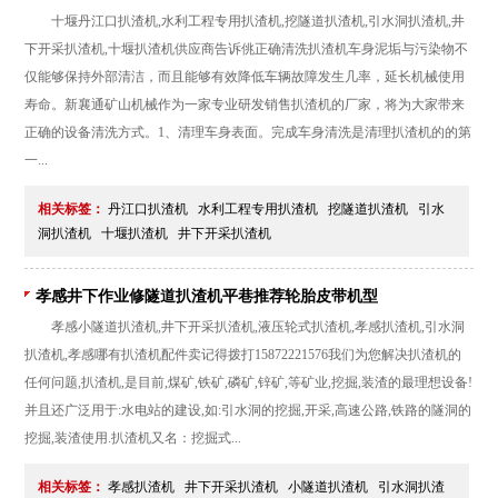
十堰丹江口扒渣机,水利工程专用扒渣机,挖隧道扒渣机,引水洞扒渣机,井
下开采扒渣机,十堰扒渣机供应商告诉佻正确清洗扒渣机车身泥垢与污染物不
仅能够保持外部清洁，而且能够有效降低车辆故障发生几率，延长机械使用
寿命。新襄通矿山机械作为一家专业研发销售扒渣机的厂家，将为大家带来
正确的设备清洗方式。1、清理车身表面。完成车身清洗是清理扒渣机的的第
一...
相关标签：
丹江口扒渣机
水利工程专用扒渣机
挖隧道扒渣机
引水
洞扒渣机
十堰扒渣机
井下开采扒渣机
孝感井下作业修隧道扒渣机平巷推荐轮胎皮带机型
孝感小隧道扒渣机,井下开采扒渣机,液压轮式扒渣机,孝感扒渣机,引水洞
扒渣机,孝感哪有扒渣机配件卖记得拨打15872221576我们为您解决扒渣机的
任何问题,扒渣机,是目前,煤矿,铁矿,磷矿,锌矿,等矿业,挖掘,装渣的最理想设备!
并且还广泛用于:水电站的建设,如:引水洞的挖掘,开采,高速公路,铁路的隧洞的
挖掘,装渣使用.扒渣机又名：挖掘式...
相关标签：
孝感扒渣机
井下开采扒渣机
小隧道扒渣机
引水洞扒渣