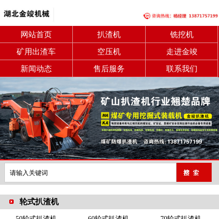
网站首页
扒渣机
铣挖机
矿用出渣车
空压机
走进金竣
新闻动态
售后服务
联系我们
轮式扒渣机
50轮式扒渣机
60轮式扒渣机
70轮式扒渣机