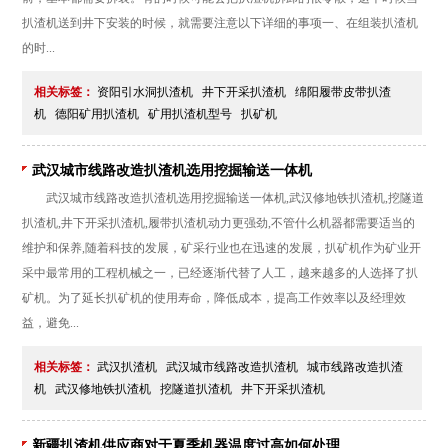
扒渣机送到井下安装的时候，就需要注意以下详细的事项一、在组装扒渣机
的时...
相关标签：
资阳引水洞扒渣机
井下开采扒渣机
绵阳履带皮带扒渣
机
德阳矿用扒渣机
矿用扒渣机型号
扒矿机
武汉城市线路改造扒渣机选用挖掘输送一体机
武汉城市线路改造扒渣机选用挖掘输送一体机,武汉修地铁扒渣机,挖隧道
扒渣机,井下开采扒渣机,履带扒渣机动力更强劲,不管什么机器都需要适当的
维护和保养,随着科技的发展，矿采行业也在迅速的发展，扒矿机作为矿业开
采中最常用的工程机械之一，已经逐渐代替了人工，越来越多的人选择了扒
矿机。为了延长扒矿机的使用寿命，降低成本，提高工作效率以及经理效
益，避免...
相关标签：
武汉扒渣机
武汉城市线路改造扒渣机
城市线路改造扒渣
机
武汉修地铁扒渣机
挖隧道扒渣机
井下开采扒渣机
新疆扒渣机供应商对于夏季机器温度过高如何处理