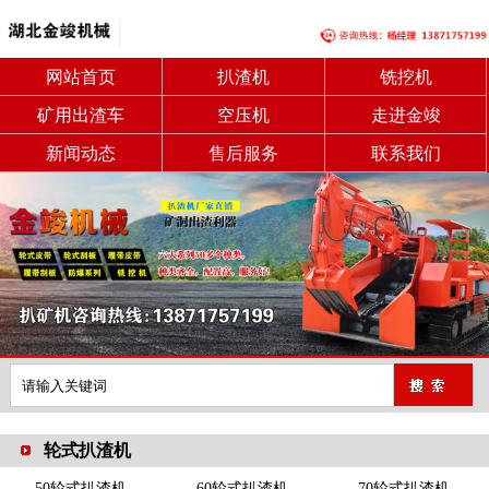
网站首页
扒渣机
铣挖机
矿用出渣车
空压机
走进金竣
新闻动态
售后服务
联系我们
轮式扒渣机
50轮式扒渣机
60轮式扒渣机
70轮式扒渣机