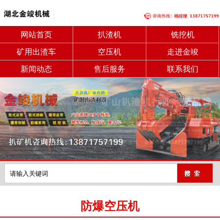
网站首页
扒渣机
铣挖机
矿用出渣车
空压机
走进金竣
新闻动态
售后服务
联系我们
防爆空压机