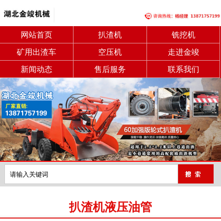
网站首页
扒渣机
铣挖机
矿用出渣车
空压机
走进金竣
新闻动态
售后服务
联系我们
扒渣机液压油管